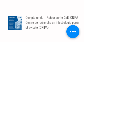
Compte rendu | Retour sur le Café-CRIPA du
Centre de recherche en infectiologie porcine
et avicole (CRIPA)
Virus influenza en élevage de porc : risque
de transmission interespèces, surveillance
et prévention
Les bioaérosols : Un vecteur sous-estimé de
dissémination de la résistance aux
antibiotiques dans les élevages de poulets
de chair
Le phosphore et l'os : Une alliance pour une