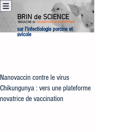
BRIN de SCIENCE
MAGAZINE de
VULGARISATION SCIENTIFIQUE
sur l'infectiologie porcine et
avicole
ENGLISH
Nanovaccin contre le virus
Chikungunya : vers une plateforme
novatrice de vaccination