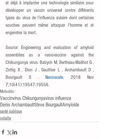
et déjà à implanter une technologie similaire pour 
développer un vaccin universel contre différents 
types du virus de l’influenza aviaire dont certaines 
souches peuvent même attaquer l’homme et et 
engendrer la mort.
Source: Engineering and evaluation of amyloid 
assemblies as a nanovaccine against the 
Chikungunya virus. Babych M, Bertheau-Mailhot G , 
Zottig X , Dion J , Gauthier L , Archambault D , 
Bourgault S . 
Nanoscale
.
 2018 Nov 
7;10(41):19547-19556.
Mots-clés :
Vaccin
virus Chikungunya
virus influenza
Denis Archambault
Steve Bourgault
Amyloïde
santé publique
volaille