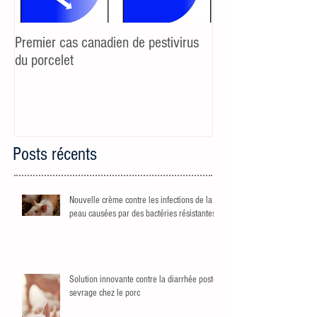
Premier cas canadien de pestivirus
Additifs et sevrage 
du porcelet
réaction au stress 
porcelets maigricho
Posts récents
Nouvelle crème contre les infections de la
peau causées par des bactéries résistantes
Solution innovante contre la diarrhée post-
sevrage chez le porc