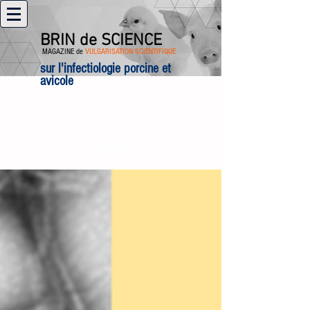
BRIN de SCIENCE
MAGAZINE de
VULGARISATION SCIENTIFIQUE
sur l'infectiologie porcine et
avicole
ENGLISH