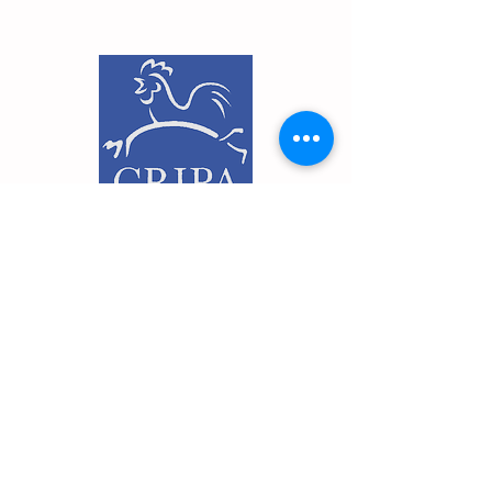
Pourquoi nous lire?
Le magazine web
BRIN de
SCIENCE
diffuse en primeur les
résultats de nos plus récentes
recherches. Chaque projet a son
histoire, son équipe, ses
accomplissements et ses découvertes.
Nous sommes fiers de les partager