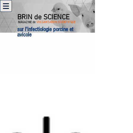
BRIN de SCIENCE
MAGAZINE de
VULGARISATION SCIENTIFIQUE
sur l'infectiologie porcine et
avicole
ENGLISH