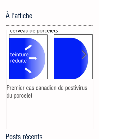
À l'affiche
Premier cas canadien de pestivirus
Additifs et sevrage 
du porcelet
réaction au stress 
porcelets maigricho
Posts récents