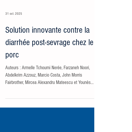
31 oct. 2025
Solution innovante contre la
diarrhée post-sevrage chez le
porc
Auteurs : Armelle Tchoumi Nerée, Farzaneh Noori,
Abdelkrim Azzouz, Marcio Costa, John Morris
Fairbrother, Mircea Alexandru Mateescu et Younès
Chorfi. Article publé dans Porc Québec, Juin 2025,
Volume 36, Pages 26 et 27 La diarrhée post-sevrage
est une maladie récurrente chez les porcelets, causant