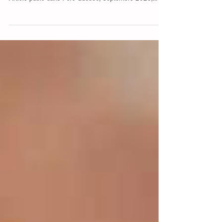
François Malouin, Marie-Odile Benoit-Biancamano
Article publé dans Porc Québec, Septembre 2025,
Volume 36, Pages 32 et 33 Les infections de la peau
causées par des bactéries résistantes aux
antibiotiques ne sont pas qu’un problème chez les
humains : les animaux, comme les porcs, en souffrent
eux aussi. Une équipe de chercheuses et chercheurs
du Québec s’est penchée sur cette question en testant
une nouvelle molécule appelée PC1