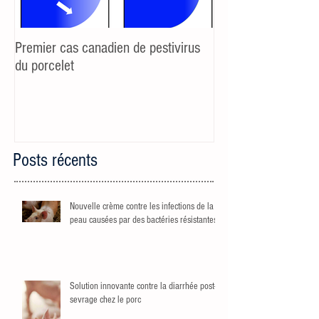
Premier cas canadien de pestivirus
Additifs et sevrage 
du porcelet
réaction au stress 
porcelets maigricho
Posts récents
Nouvelle crème contre les infections de la
peau causées par des bactéries résistantes
Solution innovante contre la diarrhée post-
sevrage chez le porc