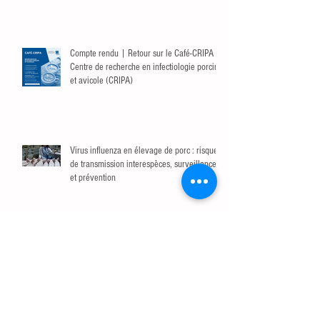
Compte rendu | Retour sur le Café-CRIPA du
Centre de recherche en infectiologie porcine
et avicole (CRIPA)
Virus influenza en élevage de porc : risque
de transmission interespèces, surveillance
et prévention
Les bioaérosols : Un vecteur sous-estimé de
dissémination de la résistance aux
antibiotiques dans les élevages de poulets
de chair
Le phosphore et l'os : Une alliance pour une