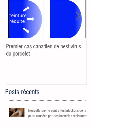
Premier cas canadien de pestivirus
Additifs et sevrage 
du porcelet
réaction au stress 
porcelets maigricho
Posts récents
Nouvelle crème contre les infections de la
peau causées par des bactéries résistantes