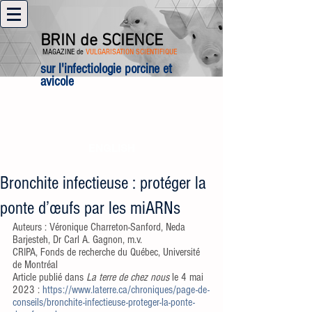
BRIN de SCIENCE
MAGAZINE de
VULGARISATION SCIENTIFIQUE
sur l'infectiologie porcine et
avicole
ENGLISH
Bronchite infectieuse : protéger la
ponte d’œufs par les miARNs
Auteurs : Véronique Charreton-Sanford, Neda 
Barjesteh, Dr Carl A. Gagnon, m.v.
CRIPA, Fonds de recherche du Québec, Université 
de Montréal
Article publié dans 
La terre de chez nous
 le 4 mai 
2023 : 
https://www.laterre.ca/chroniques/page-de-
conseils/bronchite-infectieuse-proteger-la-ponte-