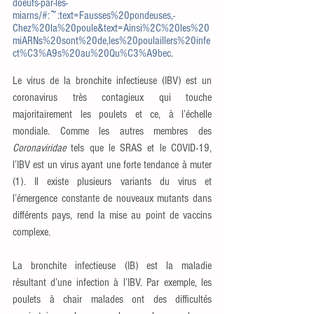
doeufs-par-les-
miarns/#:~:text=Fausses%20pondeuses,-
Chez%20la%20poule&text=Ainsi%2C%20les%20
miARNs%20sont%20de,les%20poulaillers%20infe
ct%C3%A9s%20au%20Qu%C3%A9bec
.
Le virus de la bronchite infectieuse (IBV) est un 
coronavirus très contagieux qui touche 
majoritairement les poulets et ce, à l’échelle 
mondiale. Comme les autres membres des 
Coronaviridae
 tels que le SRAS et le COVID-19, 
l’IBV est un virus ayant une forte tendance à muter 
(1). Il existe plusieurs variants du virus et 
l’émergence constante de nouveaux mutants dans 
différents pays, rend la mise au point de vaccins 
complexe.  
La bronchite infectieuse (IB) est la maladie 
résultant d’une infection à l’IBV. Par exemple, les 
poulets à chair malades ont des difficultés 