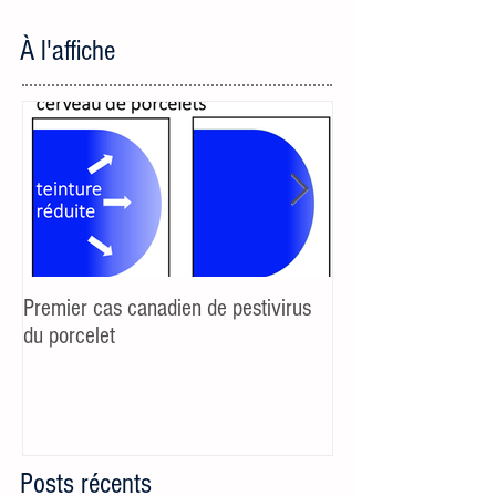
À l'affiche
Premier cas canadien de pestivirus
Additifs et sevrage 
du porcelet
réaction au stress 
porcelets maigricho
Posts récents