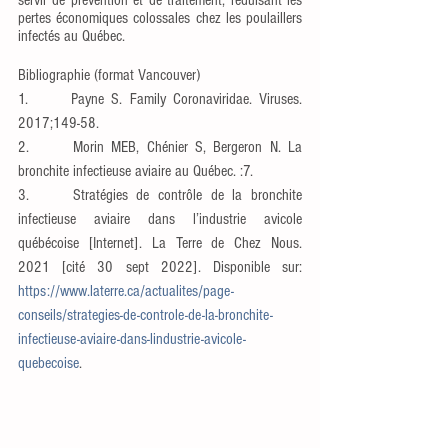
servir de prévention et de traitement, réduisant les 
pertes économiques colossales chez les poulaillers 
infectés au Québec. 
Bibliographie (format Vancouver) 
1.      Payne S. Family Coronaviridae. Viruses. 
2017;149‑58.
2.      Morin MEB, Chénier S, Bergeron N. La 
bronchite infectieuse aviaire au Québec. :7.
3.     Stratégies de contrôle de la bronchite 
infectieuse aviaire dans l’industrie avicole 
québécoise [Internet]. La Terre de Chez Nous. 
2021 [cité 30 sept 2022]. Disponible sur: 
https://www.laterre.ca/actualites/page-
conseils/strategies-de-controle-de-la-bronchite-
infectieuse-aviaire-dans-lindustrie-avicole-
quebecoise
.