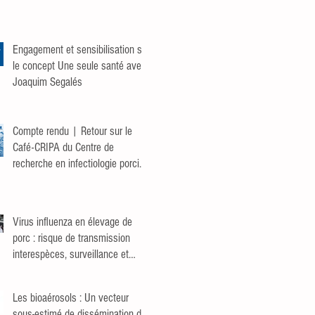
Engagement et sensibilisation sur
le concept Une seule santé avec
Joaquim Segalés
Compte rendu | Retour sur le
Café-CRIPA du Centre de
recherche en infectiologie porcine
et avicole (CRIPA)
Virus influenza en élevage de
porc : risque de transmission
interespèces, surveillance et
prévention
Les bioaérosols : Un vecteur
sous-estimé de dissémination de