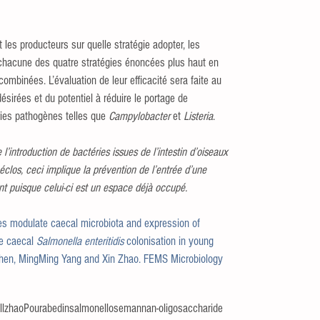
les producteurs sur quelle stratégie adopter, les 
hacune des quatre stratégies énoncées plus haut en 
combinées. L’évaluation de leur efficacité sera faite au 
irées et du potentiel à réduire le portage de 
ries pathogènes telles que 
Campylobacter
 et 
Listeria
.
’introduction de bactéries issues de l’intestin d’oiseaux 
clos, ceci implique la prévention de l’entrée d’une 
t puisque celui-ci est un espace déjà occupé.
s modulate caecal microbiota and expression of 
e caecal 
Salmonella enteritidis
 colonisation in young 
Chen, MingMing Yang and Xin Zhao. FEMS Microbiology 
l
zhao
Pourabedin
salmonellose
mannan-oligosaccharide