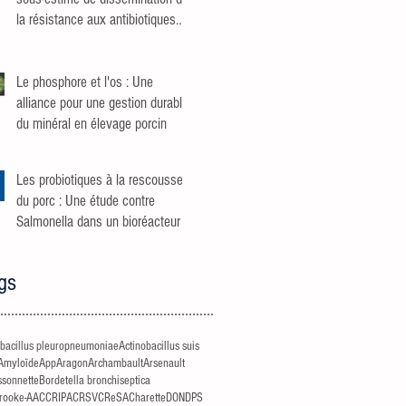
la résistance aux antibiotiques
dans les élevages de poulets de
chair
Le phosphore et l'os : Une
alliance pour une gestion durable
du minéral en élevage porcin
Les probiotiques à la rescousse
du porc : Une étude contre
Salmonella dans un bioréacteur
gs
obacillus pleuropneumoniae
Actinobacillus suis
Amyloïde
App
Aragon
Archambault
Arsenault
ssonnette
Bordetella bronchiseptica
rooke-AAC
CRIPA
CRSV
CReSA
Charette
DON
DPS