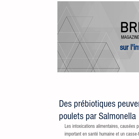
BR
MAGAZINE
sur l'i
ARTICLES
Des prébiotiques peuven
poulets par Salmonella
Les intoxications alimentaires, causées p
important en santé humaine et un casse-tê