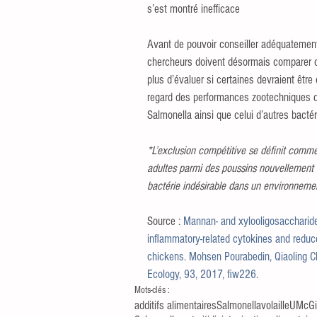
s’est montré inefficace
Avant de pouvoir conseiller adéquatement 
chercheurs doivent désormais comparer c
plus d’évaluer si certaines devraient être 
regard des performances zootechniques dés
Salmonella ainsi que celui d’autres bacté
*L’exclusion compétitive se définit comme l
adultes parmi des poussins nouvellement é
bactérie indésirable dans un environnemen
Source : 
Mannan- and xylooligosaccharide
inflammatory-related cytokines and reduc
chickens. Mohsen Pourabedin, Qiaoling 
Ecology, 93, 2017, fiw226.
Mots-clés :
additifs alimentaires
Salmonella
volaille
UMcGil