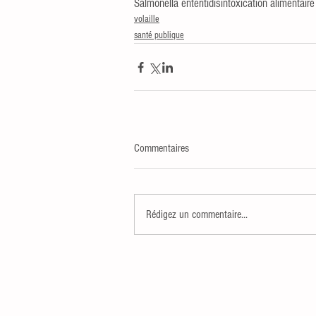
Salmonella enteritidis
intoxication alimentaire
volaille
santé publique
Commentaires
Rédigez un commentaire...