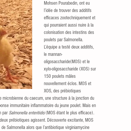
Mohsen Pourabedin, ont eu 
l’idée de trouver des additifs 
efficaces zootechniquement et 
qui pourraient aussi nuire à la 
colonisation des intestins des 
poulets par Salmonella. 
L’équipe a testé deux additifs, 
le mannan-
oligosaccharide(MOS) et le 
xylo-oligosaccharide (XOS) sur 
150 poulets mâles 
nouvellement éclos. MOS et 
XOS, des prébiotiques 
e microbienne du caecum, une structure à la jonction du 
réponse immunitaire inflammatoire du jeune poulet. Mais en 
n par 
Salmonella enteritidis
 (MOS étant le plus efficace). 
eux prébiotiques agissent. Découverte excitante, MOS 
 de Salmonella alors que l’antibiotique virginiamycine 