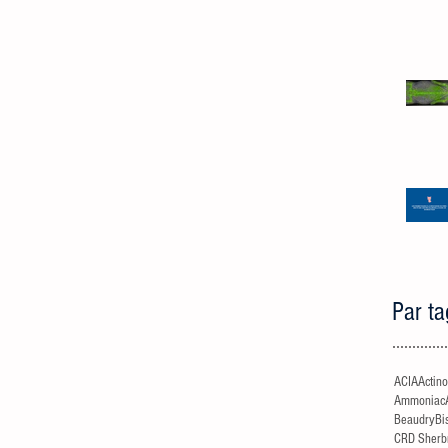
Par ta
ACIA
Actin
Ammoniac
Beaudry
Bi
CRD Sherb