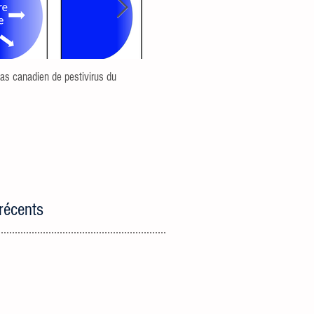
as canadien de pestivirus du
Additifs et sevrage : différence de réactio
au stress bactérien entre des porcelets
maigrichons et
récents